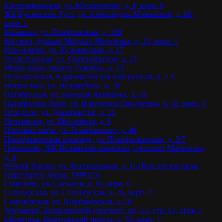
Кантемировская, ул. Москворечье, д. 4, корп. 6
ЖК Бунинские Луга, ул. Александры Монаховой, д. 88,
корп. 1
Коньково, ул. Профсоюзная, д. 109
Коптево, бульвар Матроса Железняка, д. 33, корп. 1
Котельники, ул. Кузьминская, д. 17
Лухмановская, ул. Святоозерская, д. 13
Медведково, проезд Дежнёва, д. 23
Полежаевская, Карамышевская набережная, д. 2 А
Некрасовка, ул. Недорубова, д. 28
Октябрьская, ул. Большая Якиманка, д. 32
Октябрьское Поле, ул. Народного Ополчения, д. 42, корп. 1
Отрадное, ул. Декабристов, д. 21
Печатники, ул. Шоссейная, д. 8
Проспект мира, ул. Гиляровского, д. 48
Преображенская площадь, ул. Преображенская, д. 5/7
Прокшино, ЖК Испанские кварталы, проспект Магеллана,
д. 4
Речной Вокзал, ул. Фестивальная, д. 11 (Код для входа на
территорию двора: 100#325)
Свиблово, ул. Снежная, д. 16, корп. 6
Селигерская, ул. Селигерская, д. 26, корп. 1
Семеновская, ул. Щербаковская, д. 58
Чертаново, Балаклавский проспект, вл. 5 а, стр. 12, этаж 2
Шелепиха, Шмитовский проезд, д. 39, корп. 1