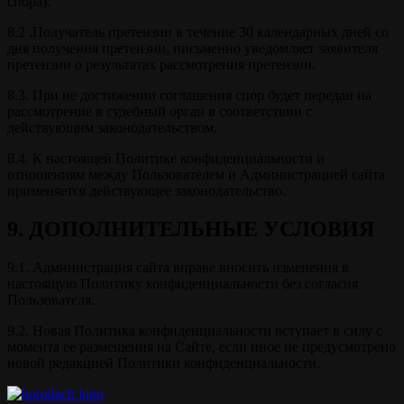
спора).
8.2 .Получатель претензии в течение 30 календарных дней со
дня получения претензии, письменно уведомляет заявителя
претензии о результатах рассмотрения претензии.
8.3. При не достижении соглашения спор будет передан на
рассмотрение в судебный орган в соответствии с
действующим законодательством.
8.4. К настоящей Политике конфиденциальности и
отношениям между Пользователем и Администрацией сайта
применяется действующее законодательство.
9. ДОПОЛНИТЕЛЬНЫЕ УСЛОВИЯ
9.1. Администрация сайта вправе вносить изменения в
настоящую Политику конфиденциальности без согласия
Пользователя.
9.2. Новая Политика конфиденциальности вступает в силу с
момента ее размещения на Сайте, если иное не предусмотрено
новой редакцией Политики конфиденциальности.