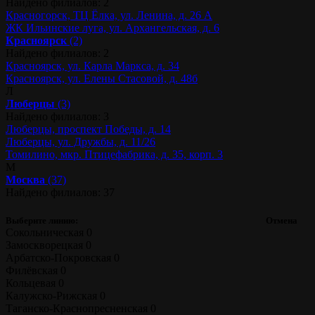
Найдено филиалов: 2
Красногорск, ТЦ Ёлка, ул. Ленина, д. 26 А
ЖК Ильинские луга, ул. Архангельская, д. 6
Красноярск
(2)
Найдено филиалов: 2
Красноярск, ул. Карла Маркса, д. 34
Красноярск, ул. Елены Стасовой, д. 48б
Л
Люберцы
(3)
Найдено филиалов: 3
Люберцы, проспект Победы, д. 14
Люберцы, ул. Дружбы, д. 11/26
Томилино, мкр. Птицефабрика, д. 35, корп. 3
М
Москва
(37)
Найдено филиалов: 37
Выберите линию:
Отмена
Сокольническая
0
Замоскворецкая
0
Арбатско-Покровская
0
Филёвская
0
Кольцевая
0
Калужско-Рижская
0
Таганско-Краснопресненская
0