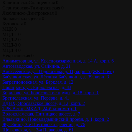
Калининско-Солнцевская
0
Серпуховско-Тимирязевская
0
Люблинско-Дмитровская
0
Большая кольцевая
0
Бутовская
0
МЦК
0
МЦД-1
0
МЦД-2
0
МЦД-3
0
МЦД-4
0
Некрасовская
0
Авиамоторная, ул. Красноказарменная, д. 14 А, корп. 6
Автозаводская, ул. Сайкина, д. 21
Алексеевская, ул. Годовикова, д. 11, корп. 5 (ЖК iLove)
Бабушкинская, ул. Лётчика Бабушкина, д. 39, корп. 3
Багратионовская, ул. Барклая, д. 12
Царицыно, ул. Бирюлевская, д. 43
Борисово, ул. Борисовские пруды, д. 18, корп. 1
Братиславская, ул. Перерва, д. 41
ВДНХ, Ярославское шоссе, д. 12, корп. 2
ТРК Вегас, МКАД, 24-й километр, 1
Волоколамская, Пятницкое шоссе, д. 7
Владыкино, Нововладыкинский проезд, д. 1, корп. 2
Жулебино, 3-е Почтовое отделение, д. 76
Щелковская, ул. 3-я Парковая, д. 61