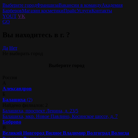
Выберите город
Франшиза
Вакансии в команду
Академия
Барберов
Магазин косметики
Прайс
Услуги
Контакты
YOUT
VK
GO
Вы находитесь в г.
?
Да
Нет
Не выбирать город
Выберите город
Россия
А
Александров
Б
Балашиха
(2)
Найдено филиалов: 2
Балашиха, проспект Ленина, д. 23/5
Балашиха, мкр. Новое Павлино, Косинское шоссе, д. 7
Боброво
В
Великий Новгород
Видное
Владимир
Волгоград
Вологда