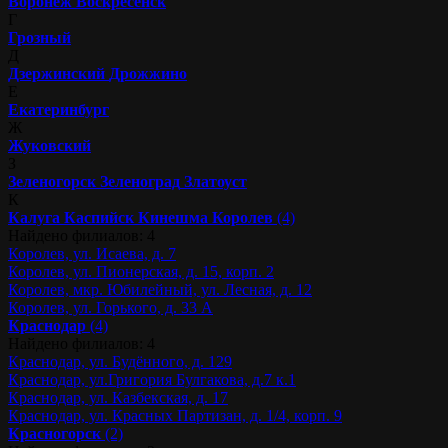
Воронеж
Воскресенск
Г
Грозный
Д
Дзержинский
Дрожжино
Е
Екатеринбург
Ж
Жуковский
З
Зеленогорск
Зеленоград
Златоуст
К
Калуга
Каспийск
Кинешма
Королев
(4)
Найдено филиалов: 4
Королев, ул. Исаева, д. 7
Королев, ул. Пионерская, д. 15, корп. 2
Королев, мкр. Юбилейный, ул. Лесная, д. 12
Королев, ул. Горького, д. 33 А
Краснодар
(4)
Найдено филиалов: 4
Краснодар, ул. Будённого, д. 129
Краснодар, ул.Григория Булгакова, д.7 к.1
Краснодар, ул. Казбекская, д. 17
Краснодар, ул. Красных Партизан, д. 1/4, корп. 9
Красногорск
(2)